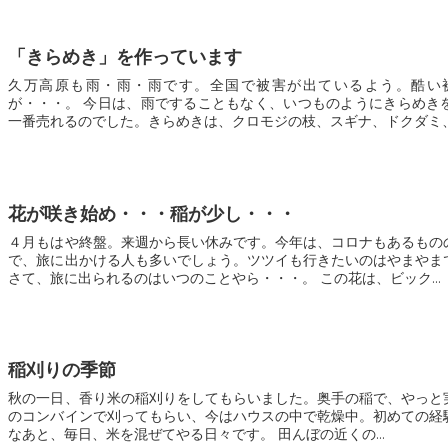
「きらめき」を作っています
久万高原も雨・雨・雨です。全国で被害が出ているよう。酷い
が・・・。 今日は、雨ですることもなく、いつものようにきらめきを作りました。きらめきが
一番売れるのでした。きらめきは、クロモジの枝、スギナ、ドクダミ、カ
花が咲き始め・・・稲が少し・・・
４月もはや終盤。来週から長い休みです。今年は、コロナもあるもの
で、旅に出かける人も多いでしょう。ツツイも行きたいのはやまやま
さて、旅に出られるのはいつのことやら・・・。 この花は、ビック...
稲刈りの季節
秋の一日、香り米の稲刈りをしてもらいました。奥手の稲で、やっと
のコンバインで刈ってもらい、今はハウスの中で乾燥中。初めての経
なあと、毎日、米を混ぜてやる日々です。 田んぼの近くの...