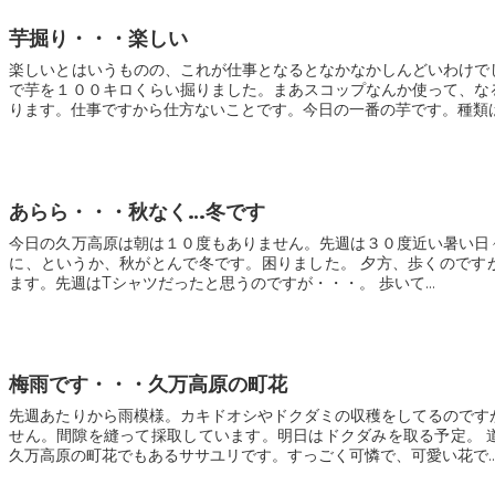
芋掘り・・・楽しい
楽しいとはいうものの、これが仕事となるとなかなかしんどいわけで
で芋を１００キロくらい掘りました。まあスコップなんか使って、な
ります。仕事ですから仕方ないことです。今日の一番の芋です。種類は紅
あらら・・・秋なく…冬です
今日の久万高原は朝は１０度もありません。先週は３０度近い暑い日
に、というか、秋がとんで冬です。困りました。 夕方、歩くのですが、もうジャンパーがいり
ます。先週はТシャツだったと思うのですが・・・。 歩いて...
梅雨です・・・久万高原の町花
先週あたりから雨模様。カキドオシやドクダミの収穫をしてるのです
せん。間隙を縫って採取しています。明日はドクダみを取る予定。 道端に可憐な花が・・・。
久万高原の町花でもあるササユリです。すっごく可憐で、可愛い花で..